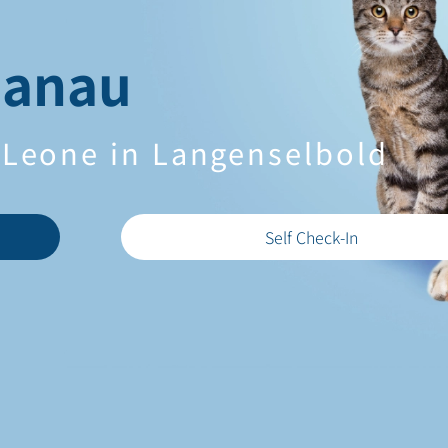
Hanau
. Leone in Langenselbold
Self Check-In