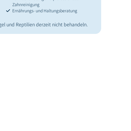
Zahnreinigung
Ernährungs- und Haltungsberatung
gel und Reptilien derzeit nicht behandeln.